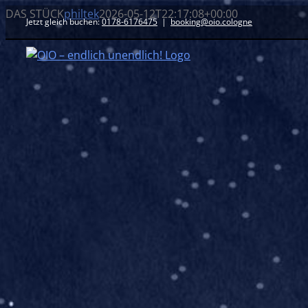
Zum
DAS STÜCK
philtek
2026-05-12T22:17:08+00:00
Jetzt gleich buchen:
0178-6176475
|
booking@oio.cologne
Inhalt
springen